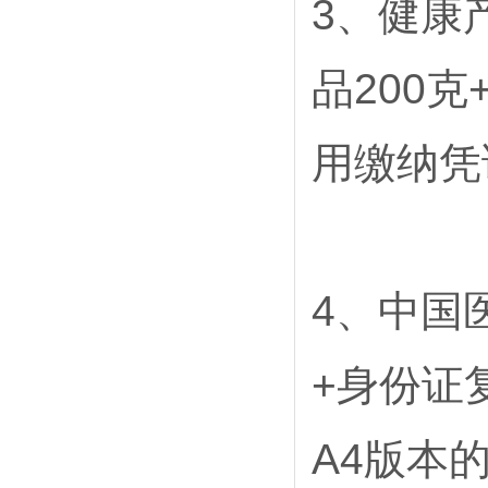
3
、健康
品200
用缴纳凭
4
、中国
+身份证
A4版本