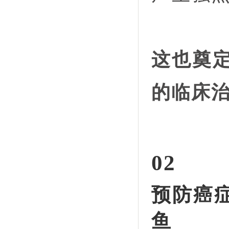
这也奠
的临床
02
预防癌
鱼