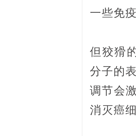
一些免
但狡猾的
分子的
调节会激
消灭癌