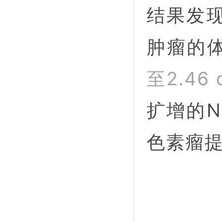
结果发
肿瘤的
至2.46 
扩增的
色素瘤