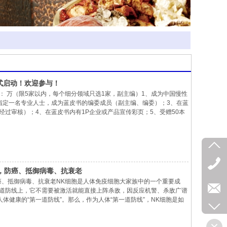
正式启动！欢迎参与！
： 万（限5家以内，每个细分领域只选1家，副主编）1、成为中国慢性
指定一名专业人士，成为蓝皮书的编委成员（副主编、编委）；3、在蓝
过审核）；4、在蓝皮书内有1P企业或产品宣传彩页；5、受赠50本
6、成为中国生命关怀协会慢性病防治援助工作委员会副会长单位；7、
防治援助工作委员会副会长；8、颁发慢病防治产品认证推广中心“慢病
，防癌、抵御病毒、抗衰老
癌、抵御病毒、抗衰老NK细胞是人体免疫细胞大家族中的一个重要成
道防线上，它不需要被激活就能直接上阵杀敌，因反应机警、杀敌广谱
人体健康的“第一道防线”。那么，作为人体“第一道防线”，NK细胞是如
人类抗击疾病带来了哪些设想？下面，让我们一起来了解下。01“全能
疫细胞，NK细胞（natural killer cell）与其他150多种免疫细