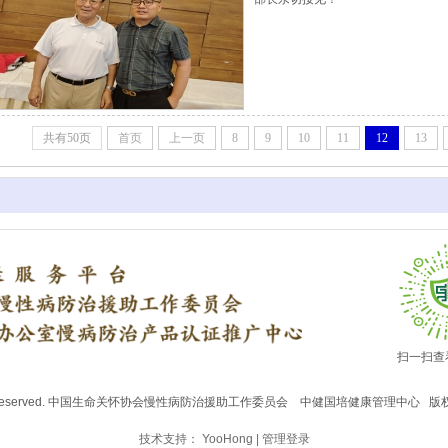
共有50页
首页
上一页
8
9
10
11
12
13
扫一扫查
All rights reserved. 中国生命关怀协会慢性病防治援助工作委员会 中健国培健康管理中心 
技术支持：
YooHong
|
管理登录