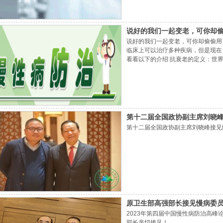
胞都不同，它不需要接受免疫
说好的我们一起变老，可你却
说好的我们一起变老，可你却偷偷用
临床上可以治疗多种疾病，但是现在
看看以下的介绍:抗衰老的定义：世
途径是修复细胞、改善细胞代谢、激
少皱纹，而是细胞功能的年轻化，换
胞抗衰老是通过输注特定数量的干
第十二届全国政协副主席刘晓
第十二届全国政协副主席刘晓峰接见
原卫生部高强部长接见慢病委
2023年第四届中国慢性病防治高
部长亲切接见！