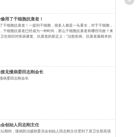
偷偷用了干细胞抗衰老！
了干细胞抗衰老！一提到干细胞，很多人都是一头雾水，对于干细胞，
，干细胞抗衰老已经成为一种时尚，那么干细胞抗衰老有哪些功效？来
界卫生组织对疾病康复、抗衰老的新定义：“治愈疾病、抗衰老最根本的
活衰老细胞的功能”。真正意义上的年轻态，不是简单的肌肤细腻，减
言之，就是人体能不断地增加新的细胞，并实现细胞功能的年轻化。细
峰接见慢病委田志刚会长
慢病委田志刚会长
员会创始人田志刚主任
峰论坛期间，慢病防治援助委员会创始人田志刚主任受到了原卫生部高强