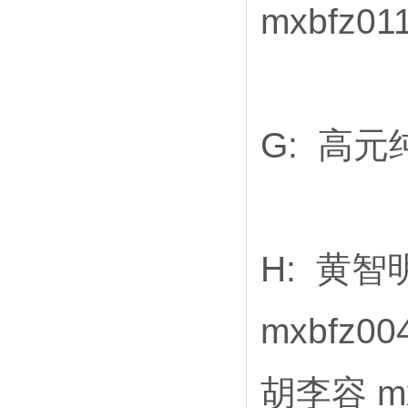
mxbfz01
G: 高元纯
H: 黄智明
mxbfz0
胡李容 mx