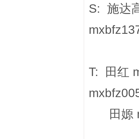
S: 施达高
mxbfz13
T: 田红 
mxbfz0
田嫄 mx