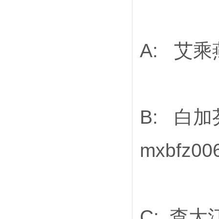
A: 艾乘燕
B: 白加芬
mxbfz0
C: 查大江